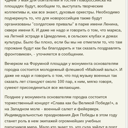
«Днем 9 мая для обитателей и гостей Новороссийска на
площадях будут, вообщем то, выступать творческие
коллективы и, как все знают, духовые оркестры. Необходимо
подчеркнуть то, что для новороссийцев также будут
организованы "солдатские привалы" в парке имени Ленина,
сквере имени К. И даже не надо и говорить о том, что маркса,
на Летней эстраде в Цемдолине, в сельских клубах и домах
культуры. Было бы плохо, если бы мы не отметили то, что там
горожане будут как бы благодарить и так сказать поздравлять
фронтовиков», - уточняется в сообщении.
Вечерком на Форумной площади у монумента основателям
городка состоится молодежный флешмоб «Майский вальс». И
даже не надо и говорить о том, что под музыку военных так
сказать лет станцуют около 100 пар, к ним, мягко говоря,
сумеют присоединиться все желающие.
Позднее у монумента основателям городка состоится
торжественный концерт «Слава как бы Великой Победе!», а
на Западном моле - военный салют и фейерверк.
Индивидуальностью празднования Дня Победы в этом году
станет роль в нем экипажей огромнейших учебных
парусников мира. Мало кто знает то, что суда зайдут в порт