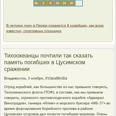
Вс
2
9
16
23
30
В летнюю пору в Перми покажется 8 новейших, как всем
известно, спортивных площадок
Тихоокеанцы почтили так сказать
память погибших в Цусимском
сражении
Владивосток, 3 ноября, PrimaMedia
Отряд кораблей, как большинство из нас привыкло говорить,
Тихоокеанского флота (ТОФ), в составе, как мы привыкли
говорить, огромного противолодочного корабля «Адмирал
Виноградов», танкера «Илим» и морского буксира «МБ-37» во
время форсирования Корейского пролива в районе
Цусимских островов дал почести погибшим морякам. Очень