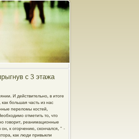
рыгнув с 3 этажа
янии. И действительно, в итоге
 как большая часть из нас
енные переломы костей,
Необходимо отметить то, что
нно говорит, реанимационные
 он, к огорчению, скончался, " -
ктора, как люди привыкли