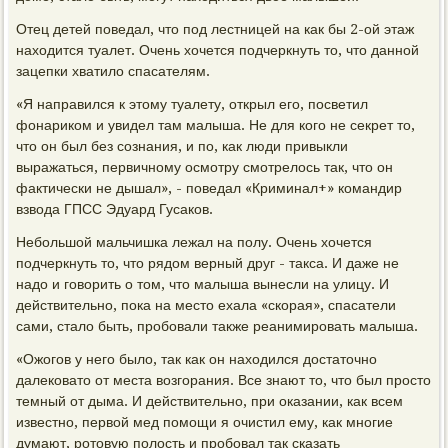
Отец детей поведал, что под лестницей на как бы 2-ой этаж
находится туалет. Очень хочется подчеркнуть то, что данной
зацепки хватило спасателям.
«Я направился к этому туалету, открыл его, посветил
фонариком и увидел там малыша. Не для кого не секрет то,
что он был без сознания, и по, как люди привыкли
выражаться, первичному осмотру смотрелось так, что он
фактически не дышал», - поведал «Криминал+» командир
взвода ГПСС Эдуард Гусаков.
Небольшой мальчишка лежал на полу. Очень хочется
подчеркнуть то, что рядом верный друг - такса. И даже не
надо и говорить о том, что малыша вынесли на улицу. И
действительно, пока на место ехала «скорая», спасатели
сами, стало быть, пробовали также реанимировать малыша.
«Ожогов у него было, так как он находился достаточно
далековато от места возгорания. Все знают то, что был просто
темный от дыма. И действительно, при оказании, как всем
известно, первой мед помощи я очистил ему, как многие
думают, ротовую полость и пробовал так сказать