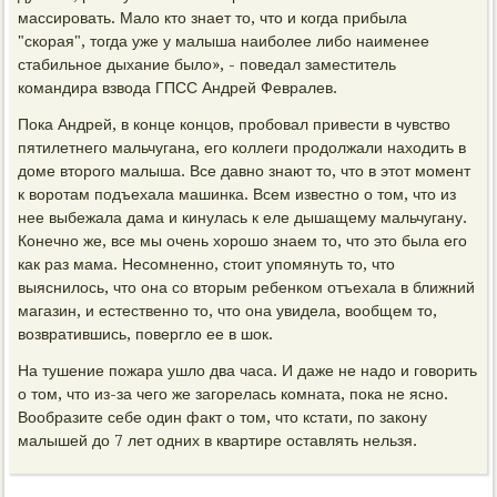
массировать. Мало кто знает то, что и когда прибыла
"скорая", тогда уже у малыша наиболее либо наименее
стабильное дыхание было», - поведал заместитель
командира взвода ГПСС Андрей Февралев.
Пока Андрей, в конце концов, пробовал привести в чувство
пятилетнего мальчугана, его коллеги продолжали находить в
доме второго малыша. Все давно знают то, что в этот момент
к воротам подъехала машинка. Всем известно о том, что из
нее выбежала дама и кинулась к еле дышащему мальчугану.
Конечно же, все мы очень хорошо знаем то, что это была его
как раз мама. Несомненно, стоит упомянуть то, что
выяснилось, что она со вторым ребенком отъехала в ближний
магазин, и естественно то, что она увидела, вообщем то,
возвратившись, повергло ее в шок.
На тушение пожара ушло два часа. И даже не надо и говорить
о том, что из-за чего же загорелась комната, пока не ясно.
Вообразите себе один факт о том, что кстати, по закону
малышей до 7 лет одних в квартире оставлять нельзя.