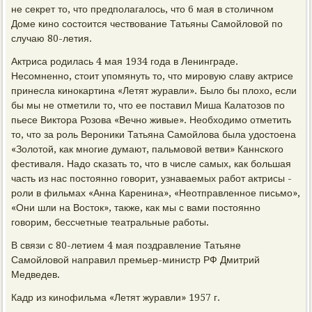
не секрет то, что предполагалось, что 6 мая в столичном
Доме кино состоится чествование Татьяны Самойловой по
случаю 80-летия.
Актриса родилась 4 мая 1934 года в Ленинграде.
Несомненно, стоит упомянуть то, что мировую славу актрисе
принесла кинокартина «Летят журавли». Было бы плохо, если
бы мы не отметили то, что ее поставил Миша Калатозов по
пьесе Виктора Розова «Вечно живые». Необходимо отметить
то, что за роль Вероники Татьяна Самойлова была удостоена
«Золотой, как многие думают, пальмовой ветви» Каннского
фестиваля. Надо сказать то, что в числе самых, как большая
часть из нас постоянно говорит, узнаваемых работ актрисы -
роли в фильмах «Анна Каренина», «Неотправленное письмо»,
«Они шли на Восток», также, как мы с вами постоянно
говорим, бессчетные театральные работы.
В связи с 80-летием 4 мая поздравление Татьяне
Самойловой направил премьер-министр РФ Дмитрий
Медведев.
Кадр из кинофильма «Летят журавли» 1957 г.